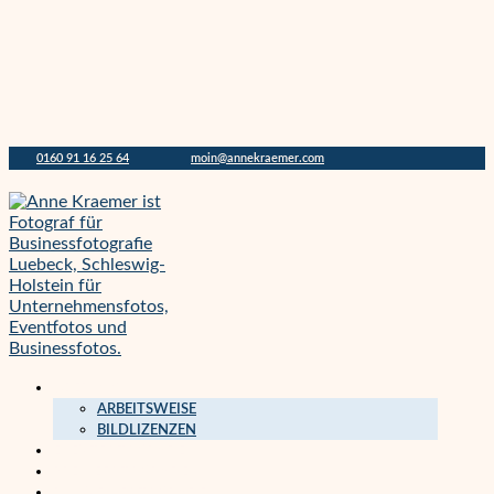
0160 91 16 25 64
moin@annekraemer.com
ÜBER MICH
ARBEITSWEISE
BILDLIZENZEN
EVENTFOTOGRAFIE
PRESSEFOTOGRAFIE
BUSINESSFOTOGRAFIE